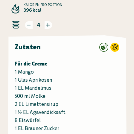
KALORIEN PRO PORTION
396 kcal
4
Zutaten
Für die Creme
1 Mango
1 Glas Aprikosen
1 EL Mandelmus
500 ml Molke
2 EL Limettensirup
1 ½ EL Agavendicksaft
8 Eiswürfel
1 EL Brauner Zucker