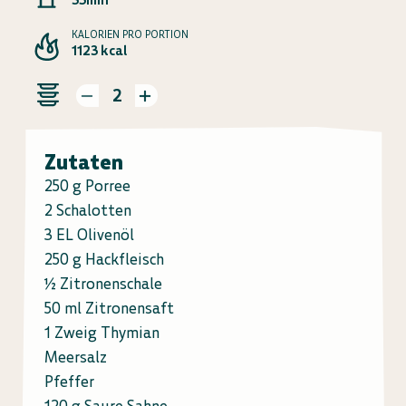
KALORIEN PRO PORTION
1123 kcal
2
Zutaten
250 g Porree
2 Schalotten
3 EL Olivenöl
250 g Hackfleisch
½ Zitronenschale
50 ml Zitronensaft
1 Zweig Thymian
Meersalz
Pfeffer