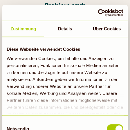
Probiere auch
Zustimmung
Details
Über Cookies
Diese Webseite verwendet Cookies
Wir verwenden Cookies, um Inhalte und Anzeigen zu
personalisieren, Funktionen für soziale Medien anbieten
zu können und die Zugriffe auf unsere Website zu
analysieren. Außerdem geben wir Informationen zu der
Verwendung unserer Website an unsere Partner für
soziale Medien, Werbung und Analysen weiter. Unsere
Bergkäse-Burger mit Apfel
Partner führen diese Informationen möglicherweise mit
weiteren Daten zusammen, die uns bereitgestellt oder die
30min
im Rahmen der Nutzung der Dienste gesammelt wurden.
Hinweis auf Verarbeitung der auf dieser Webseite
Einwilligungsauswahl
erhobenen Daten in den USA durch Google: Unsere
Notwendig