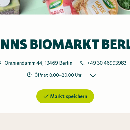
NNS BIOMARKT BER
Oraniendamm 44, 13469 Berlin
+49 30 46993983
Öffnet
8.00
–
20.00
Uhr
Markt speichern