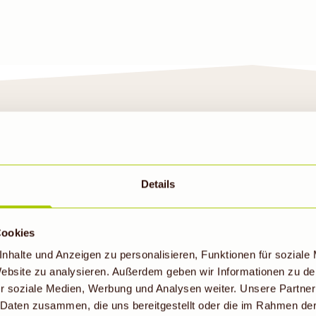
Details
NSER DENNS BIOMAR
Cookies
IN BERLIN
nhalte und Anzeigen zu personalisieren, Funktionen für soziale
 Website zu analysieren. Außerdem geben wir Informationen zu d
r soziale Medien, Werbung und Analysen weiter. Unsere Partner
in Berlin bieten wir dir ein Bio-Voll
 Daten zusammen, die uns bereitgestellt oder die im Rahmen de