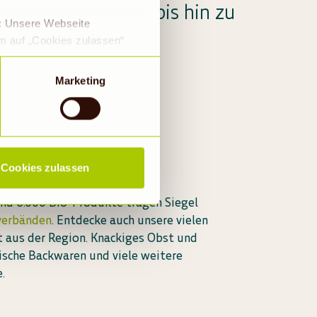
tliche Backwaren bis hin zu
e: Unsere Webseite
metik.
em auf „Cookies zulassen“
a DS-GVO eingewilligt, dass
 ein Land mit einem nach
Marketing
s Risiko, dass die Daten
Rechtsbehelfsmöglichkeiten,
ookies abgewählt werden,
Cookies zulassen
und 6.000 Bio-Produkte tragen Siegel
verbänden
. Entdecke auch unsere vielen
t aus der Region. Knackiges Obst und
ische Backwaren und viele weitere
.