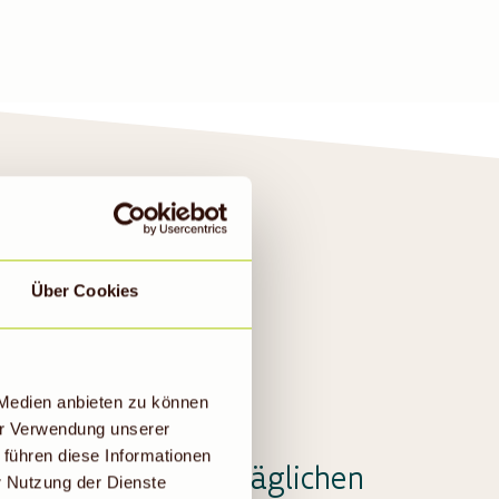
Über Cookies
KT
 Medien anbieten zu können
er Verwendung unserer
 führen diese Informationen
sortiment für den täglichen
r Nutzung der Dienste