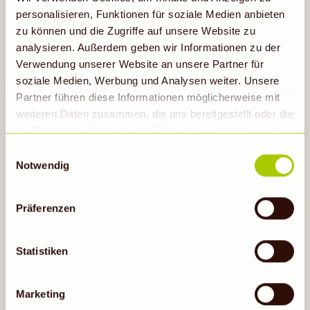
Erfahre mehr
personalisieren, Funktionen für soziale Medien anbieten
zu können und die Zugriffe auf unsere Website zu
analysieren. Außerdem geben wir Informationen zu der
Verwendung unserer Website an unsere Partner für
soziale Medien, Werbung und Analysen weiter. Unsere
Partner führen diese Informationen möglicherweise mit
weiteren Daten zusammen, die uns bereitgestellt oder die
im Rahmen der Nutzung der Dienste gesammelt wurden.
Hinweis auf Verarbeitung der auf dieser Webseite
Einwilligungsauswahl
erhobenen Daten in den USA durch Google: Unsere
Notwendig
Webseite verwendet Google Analytics. Nähere
ALLES RUND UM DIE DENNS
Informationen hierzu findest du unter Datenschutz. Indem
BIO APP
Präferenzen
auf „Cookies zulassen“ geklickt bzw. statistische
Cookies erlaubt werden, wird zugleich gem. Art. 49 Abs.
1 S. 1 lit a DS-GVO eingewilligt, dass die Daten in den
Statistiken
Zur App
USA verarbeitet werden. Die USA werden vom
Europäischen Gerichtshof als ein Land mit einem nach
Marketing
EU-Standards unzureichendem Datenschutzniveau