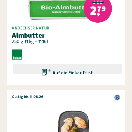
3,99
2,79
ANDECHSER NATUR
Almbutter
250 g
(
1 kg = 11,16
)
Auf die Einkaufsliste
Gültig bis 11.08.26