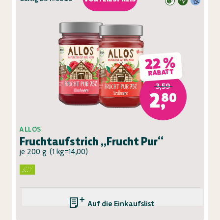
22 %
RABATT
3,59
2,80
ALLOS
Fruchtaufstrich „Frucht Pur“
je 200 g
(
1 kg=14,00
)
Auf die Einkaufsliste