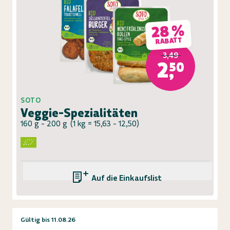
28 %
RABATT
3,49
2,50
SOTO
Veggie-Spezialitäten
160 g - 200 g
(
1 kg = 15,63 - 12,50
)
Auf die Einkaufsliste
Gültig bis 11.08.26