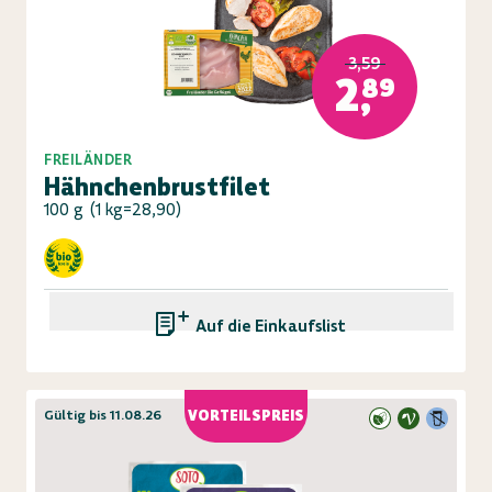
3,59
2,89
FREILÄNDER
Hähnchenbrustfilet
100 g
(
1 kg=28,90
)
Auf die Einkaufsliste
Gültig bis 11.08.26
VORTEILSPREIS