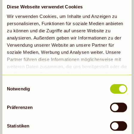
Diese Webseite verwendet Cookies
RECUP & REBOWL
Wir verwenden Cookies, um Inhalte und Anzeigen zu
personalisieren, Funktionen für soziale Medien anbieten
zu können und die Zugriffe auf unsere Website zu
analysieren. Außerdem geben wir Informationen zu der
Erfahre mehr
Verwendung unserer Website an unsere Partner für
soziale Medien, Werbung und Analysen weiter. Unsere
Partner führen diese Informationen möglicherweise mit
weiteren Daten zusammen, die uns bereitgestellt oder die
im Rahmen der Nutzung der Dienste gesammelt wurden.
Hinweis auf Verarbeitung der auf dieser Webseite
Einwilligungsauswahl
erhobenen Daten in den USA durch Google: Unsere
Notwendig
Webseite verwendet Google Analytics. Nähere
Informationen hierzu findest du unter Datenschutz. Indem
Präferenzen
auf „Cookies zulassen“ geklickt bzw. statistische
Cookies erlaubt werden, wird zugleich gem. Art. 49 Abs.
ALLES RUND UM DIE DENNS
BIO APP
1 S. 1 lit a DS-GVO eingewilligt, dass die Daten in den
Statistiken
USA verarbeitet werden. Die USA werden vom