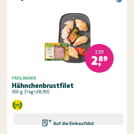
3,59
2,89
FREILÄNDER
Hähnchenbrustfilet
100 g
(
1 kg=28,90
)
Auf die Einkaufsliste