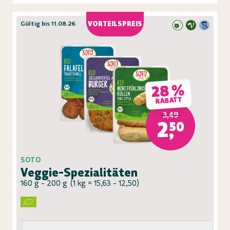
Gültig bis 11.08.26
VORTEILSPREIS
28 %
RABATT
3,49
2,50
SOTO
Veggie-Spezialitäten
160 g - 200 g
(
1 kg = 15,63 - 12,50
)