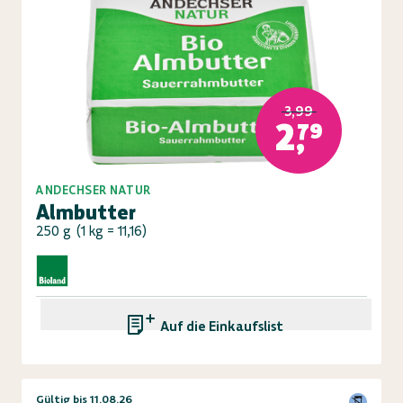
3,99
2,79
ANDECHSER NATUR
Almbutter
250 g
(
1 kg = 11,16
)
Auf die Einkaufsliste
Gültig bis 11.08.26