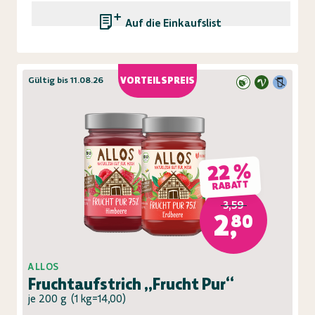
Auf die Einkaufsliste
Gültig bis 11.08.26
VORTEILSPREIS
22 %
RABATT
3,59
2,80
ALLOS
Fruchtaufstrich „Frucht Pur“
je 200 g
(
1 kg=14,00
)