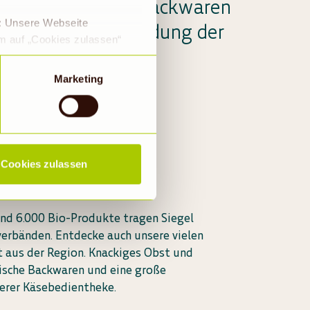
e über köstliche Backwaren
e: Unsere Webseite
chhaltige Bio-Kleidung der
em auf „Cookies zulassen“
a DS-GVO eingewilligt, dass
 ein Land mit einem nach
Marketing
s Risiko, dass die Daten
Rechtsbehelfsmöglichkeiten,
ookies abgewählt werden,
Cookies zulassen
und 6.000 Bio-Produkte tragen Siegel
erbänden. Entdecke auch unsere vielen
t aus der Region. Knackiges Obst und
ische Backwaren und eine große
erer Käsebedientheke.