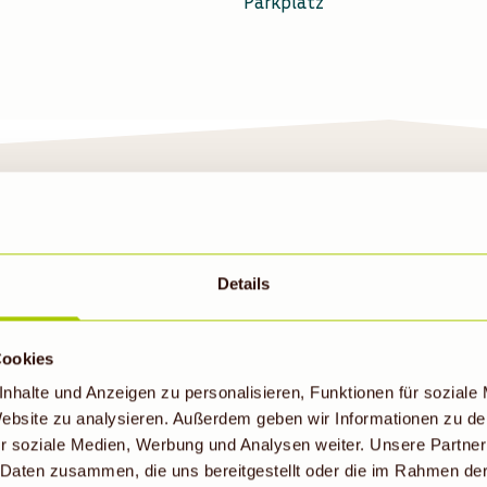
Parkplatz
Details
NSER DENNS BIOMAR
Cookies
IN FLENSBURG
nhalte und Anzeigen zu personalisieren, Funktionen für soziale
 Website zu analysieren. Außerdem geben wir Informationen zu d
r soziale Medien, Werbung und Analysen weiter. Unsere Partner
kt in Flensburg bieten wir dir ein B
 Daten zusammen, die uns bereitgestellt oder die im Rahmen de