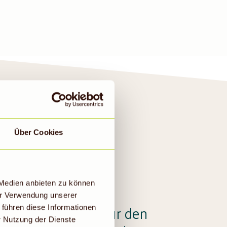
Über Cookies
KT
 Medien anbieten zu können
er Verwendung unserer
 führen diese Informationen
io-Vollsortiment für den
r Nutzung der Dienste