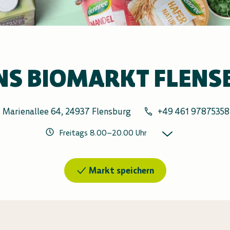
NS BIOMARKT FLENS
Marienallee 64, 24937 Flensburg
+49 461 97875358
Freitags
8.00
–
20.00
Uhr
Markt speichern