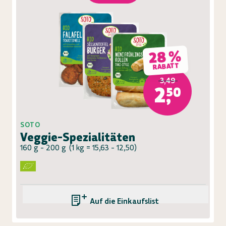
28 %
RABATT
3,49
2,50
SOTO
Veggie-Spezialitäten
160 g - 200 g
(
1 kg = 15,63 - 12,50
)
Auf die Einkaufsliste