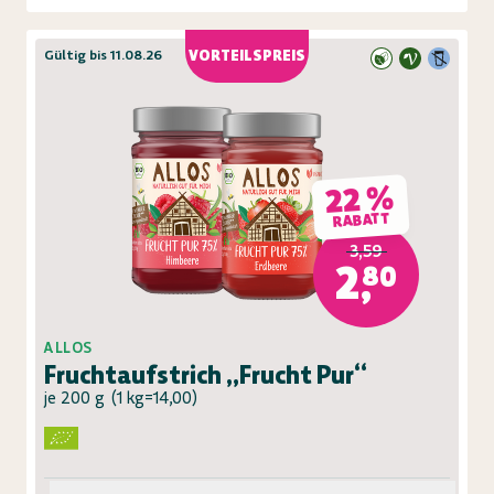
Gültig bis 11.08.26
VORTEILSPREIS
22 %
RABATT
3,59
2,80
ALLOS
Fruchtaufstrich „Frucht Pur“
je 200 g
(
1 kg=14,00
)