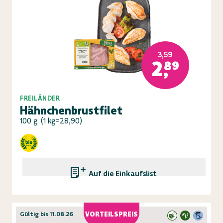
3,59
2,89
FREILÄNDER
Hähnchenbrustfilet
100 g
(
1 kg=28,90
)
Auf die Einkaufsliste
Gültig bis 11.08.26
VORTEILSPREIS