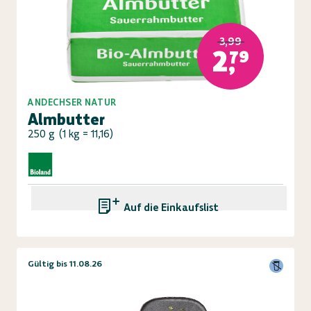
3,99
2,79
ANDECHSER NATUR
Almbutter
250 g
(
1 kg = 11,16
)
Auf die Einkaufsliste
Gültig bis 11.08.26