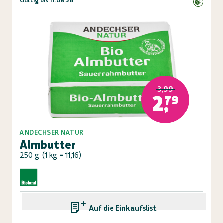
Gültig bis 11.08.26
3,99
2,79
ANDECHSER NATUR
Almbutter
250 g
(
1 kg = 11,16
)
Auf die Einkaufsliste