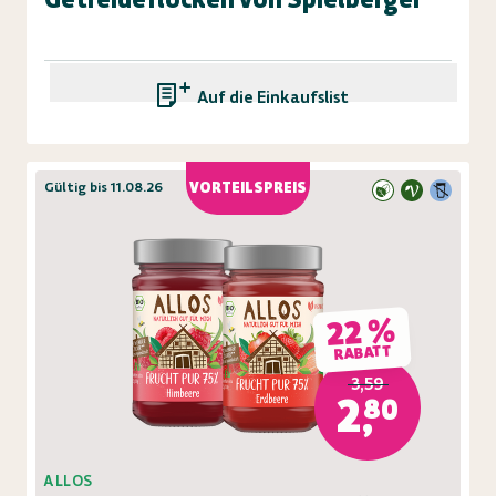
Auf die Einkaufsliste
Gültig bis 11.08.26
VORTEILSPREIS
22 %
RABATT
3,59
2,80
ALLOS