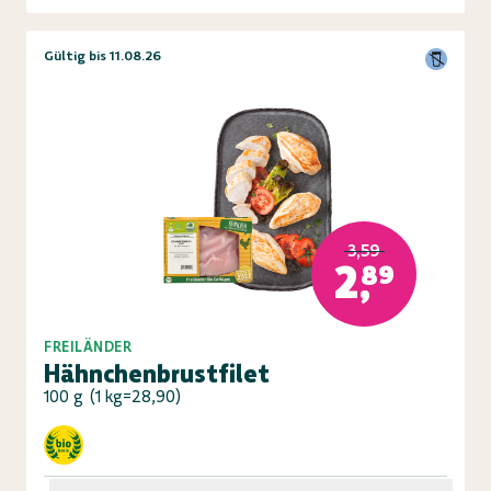
Gültig bis 11.08.26
3,59
2,89
FREILÄNDER
Hähnchenbrustfilet
100 g
(
1 kg=28,90
)