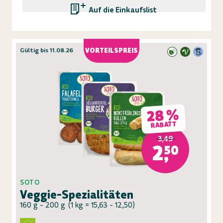
Auf die Einkaufsliste
Gültig bis 11.08.26
VORTEILSPREIS
28 %
RABATT
3,49
2,50
SOTO
Veggie-Spezialitäten
160 g - 200 g
(
1 kg = 15,63 - 12,50
)