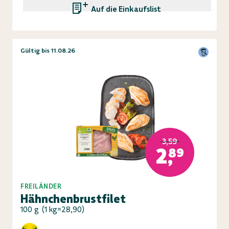
Auf die Einkaufsliste
Gültig bis 11.08.26
3,59
2,89
FREILÄNDER
Hähnchenbrustfilet
100 g
(
1 kg=28,90
)