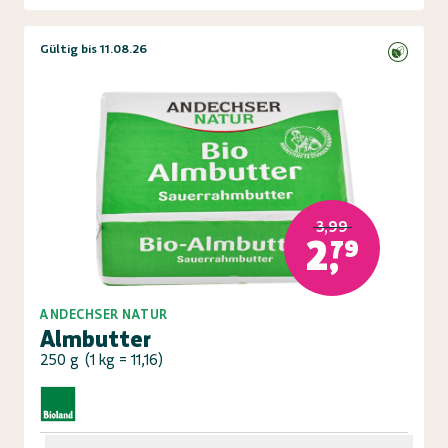
Gültig bis 11.08.26
3,99
2,79
ANDECHSER NATUR
Almbutter
250 g
(
1 kg = 11,16
)