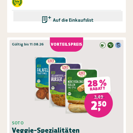
Auf die Einkaufsliste
Gültig bis 11.08.26
VORTEILSPREIS
28 %
RABATT
3,49
2,50
SOTO
Veggie-Spezialitäten