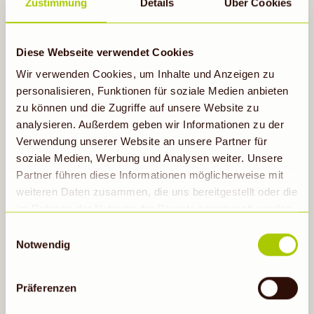
Zustimmung
Details
Über Cookies
NOCH MEHR BIO FÜR
Diese Webseite verwendet Cookies
DICH
Wir verwenden Cookies, um Inhalte und Anzeigen zu
personalisieren, Funktionen für soziale Medien anbieten
zu können und die Zugriffe auf unsere Website zu
analysieren. Außerdem geben wir Informationen zu der
Verwendung unserer Website an unsere Partner für
soziale Medien, Werbung und Analysen weiter. Unsere
Partner führen diese Informationen möglicherweise mit
weiteren Daten zusammen, die uns bereitgestellt oder die
im Rahmen der Nutzung der Dienste gesammelt wurden.
BIOMARKT GUTSCHEIN
Hinweis auf Verarbeitung der auf dieser Webseite
Einwilligungsauswahl
MEHR ALS NUR EIN GESCHENK
erhobenen Daten in den USA durch Google: Unsere
Notwendig
Webseite verwendet Google Analytics. Nähere
Informationen hierzu findest du unter Datenschutz. Indem
Präferenzen
So geht's
auf „Cookies zulassen“ geklickt bzw. statistische
Cookies erlaubt werden, wird zugleich gem. Art. 49 Abs.