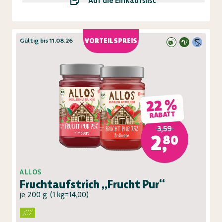
Auf die Einkaufsliste
Gültig bis 11.08.26
VORTEILSPREIS
22 %
RABATT
3,59
2,80
ALLOS
Fruchtaufstrich „Frucht Pur“
je 200 g
(
1 kg=14,00
)