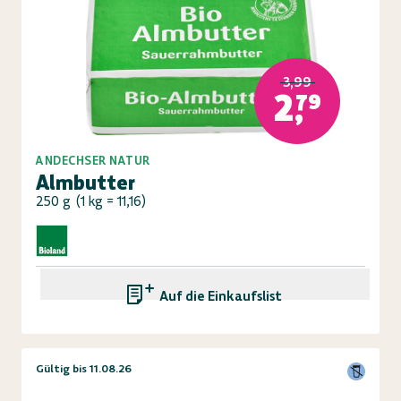
3,99
2,79
ANDECHSER NATUR
Almbutter
250 g
(
1 kg = 11,16
)
Auf die Einkaufsliste
Gültig bis 11.08.26