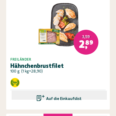
3,59
2,89
FREILÄNDER
Hähnchenbrustfilet
100 g
(
1 kg=28,90
)
Auf die Einkaufsliste