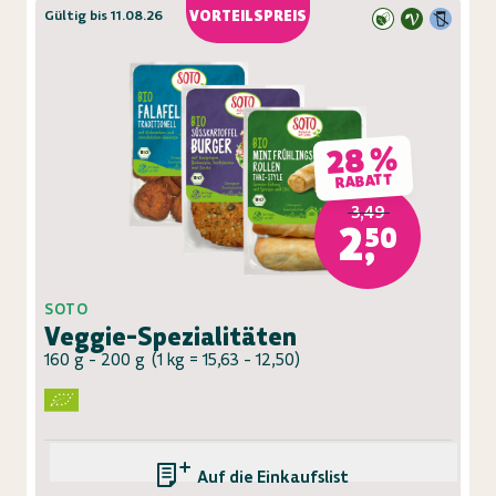
Gültig bis 11.08.26
VORTEILSPREIS
28 %
RABATT
3,49
2,50
SOTO
Veggie-Spezialitäten
160 g - 200 g
(
1 kg = 15,63 - 12,50
)
Auf die Einkaufsliste