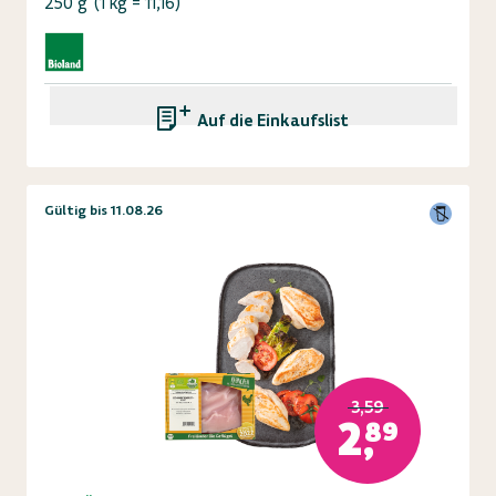
250 g
(
1 kg = 11,16
)
Auf die Einkaufsliste
Gültig bis 11.08.26
3,59
2,89