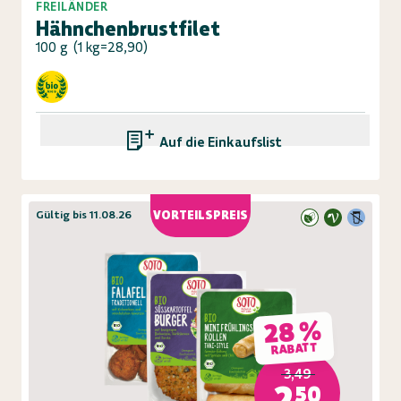
FREILÄNDER
Hähnchenbrustfilet
100 g
(
1 kg=28,90
)
Auf die Einkaufsliste
Gültig bis 11.08.26
VORTEILSPREIS
28 %
RABATT
3,49
2,50