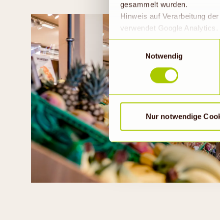
gesammelt wurden.
Hinweis auf Verarbeitung de
verwendet Google Analytics. 
geklickt bzw. statistische Co
Einwilligungsauswahl
die Daten in den USA verarb
Notwendig
EU-Standards unzureichendem
durch US-Behörden, zu Kont
verarbeitet werden können. 
findet die vorübergehend besc
Nur notwendige Coo