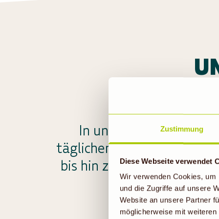
U
In unserem Denns BioMa
Zustimmung
täglichen Bedarf: von Leb
bis hin zu ökologischen D
Diese Webseite verwendet 
Wir verwenden Cookies, um I
und die Zugriffe auf unsere
Website an unsere Partner fü
möglicherweise mit weiteren