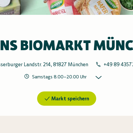
NS BIOMARKT MÜN
serburger Landstr. 214, 81827 München
+49 89 4357
Samstags
8.00
–
20.00
Uhr
Markt speichern