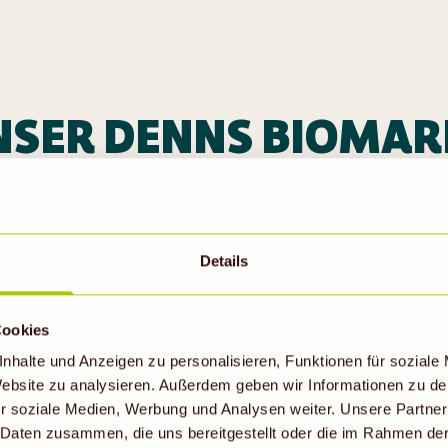
NSER DENNS BIOMAR
IN MÜNCHEN
rkt in München bieten wir dir ein Bi
Details
ensmitteln, frischem Obst und Gemüs
rogeriewaren, Naturkosmetik und na
Cookies
nhalte und Anzeigen zu personalisieren, Funktionen für soziale
Marke Living Crafts.
 Website zu analysieren. Außerdem geben wir Informationen zu d
r soziale Medien, Werbung und Analysen weiter. Unsere Partner
 Daten zusammen, die uns bereitgestellt oder die im Rahmen de