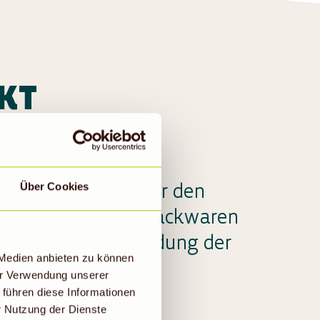
KT
o-Vollsortiment für den
Über Cookies
e über köstliche Backwaren
chhaltige Bio-Kleidung der
 Medien anbieten zu können
er Verwendung unserer
 führen diese Informationen
r Nutzung der Dienste