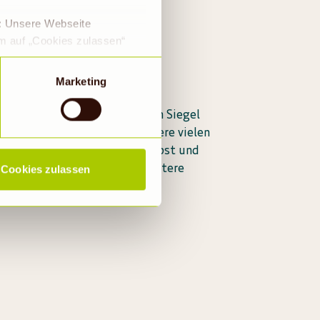
e: Unsere Webseite
em auf „Cookies zulassen“
a DS-GVO eingewilligt, dass
 ein Land mit einem nach
Marketing
s Risiko, dass die Daten
Rechtsbehelfsmöglichkeiten,
und 6.000 Bio-Produkte tragen Siegel
ookies abgewählt werden,
verbänden
. Entdecke auch unsere vielen
t aus der Region. Knackiges Obst und
ische Backwaren und viele weitere
Cookies zulassen
.