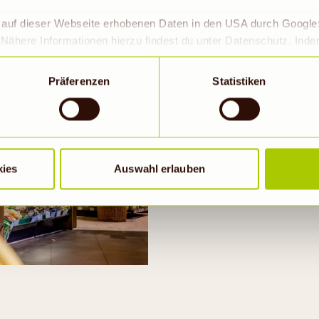
r auf dieser Webseite erhobenen Daten in den USA durch Googl
Nähere Informationen hierzu findest du unter Datenschutz. Ind
okies erlaubt werden, wird zugleich gem. Art. 49 Abs. 1 S. 1 lit 
eitet werden. Die USA werden vom Europäischen Gerichtshof als
Präferenzen
Statistiken
 Datenschutzniveau eingeschätzt. Es besteht insbesondere da
roll- und zu Überwachungszwecken, möglicherweise auch ohne 
Viele unserer r
Wenn auf „Nur notwendige Cookies“ geklickt bzw. statistische C
von
Bio-Anbau
hriebene Übermittlung nicht statt.
Produkte direk
Gemüse, ofenfr
kies
Auswahl erlauben
lokale Produkte