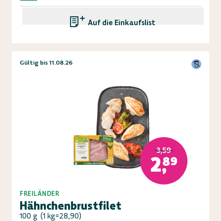
Auf die Einkaufsliste
Gültig bis 11.08.26
3,59
2,89
FREILÄNDER
Hähnchenbrustfilet
100 g
(
1 kg=28,90
)