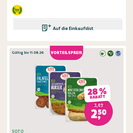
Auf die Einkaufsliste
Gültig bis 11.08.26
VORTEILSPREIS
28 %
RABATT
3,49
2,50
SOTO