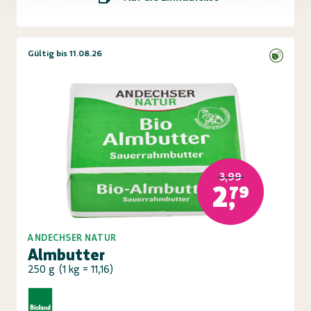
Gültig bis 11.08.26
3,99
2,79
ANDECHSER NATUR
Almbutter
250 g
(
1 kg = 11,16
)