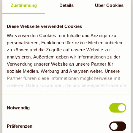
Zustimmung
Details
Über Cookies
Boller
Diese Webseite verwendet Cookies
Fruchtsäfte
Wir verwenden Cookies, um Inhalte und Anzeigen zu
personalisieren, Funktionen für soziale Medien anbieten
zu können und die Zugriffe auf unsere Website zu
analysieren. Außerdem geben wir Informationen zu der
Verwendung unserer Website an unsere Partner für
soziale Medien, Werbung und Analysen weiter. Unsere
Partner führen diese Informationen möglicherweise mit
weiteren Daten zusammen, die uns bereitgestellt oder die
im Rahmen der Nutzung der Dienste gesammelt wurden.
Hinweis auf Verarbeitung der auf dieser Webseite
Einwilligungsauswahl
AKTUELLE ANGEBOTE
erhobenen Daten in den USA durch Google: Unsere
Notwendig
Webseite verwendet Google Analytics. Nähere
In deinem Denns BioMarkt Nürtingen gültig bis
Informationen hierzu findest du unter Datenschutz. Indem
11.08.2026
Präferenzen
auf „Cookies zulassen“ geklickt bzw. statistische