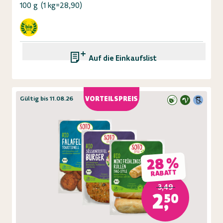
100 g
(
1 kg=28,90
)
Auf die Einkaufsliste
Gültig bis 11.08.26
VORTEILSPREIS
28 %
RABATT
3,49
2,50