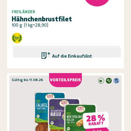
FREILÄNDER
Hähnchenbrustfilet
100 g
(
1 kg=28,90
)
Auf die Einkaufsliste
Gültig bis 11.08.26
VORTEILSPREIS
28 %
RABATT