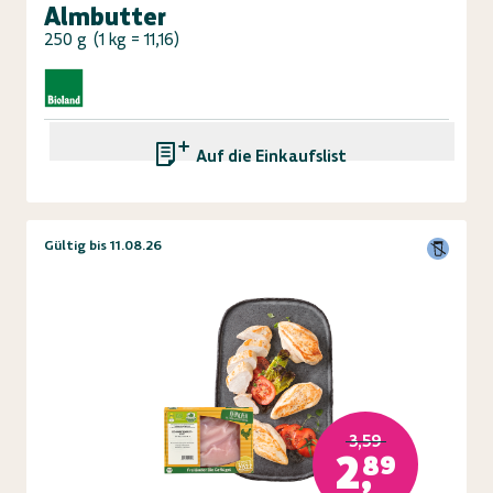
Almbutter
250 g
(
1 kg = 11,16
)
Auf die Einkaufsliste
Gültig bis 11.08.26
3,59
2,89