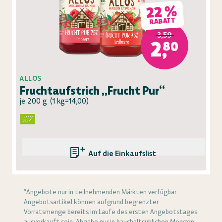
22 %
RABATT
3,59
2,80
ALLOS
Fruchtaufstrich „Frucht Pur“
je 200 g
(
1 kg=14,00
)
Auf die Einkaufsliste
*Angebote nur in teilnehmenden Märkten verfügbar.
Angebotsartikel können aufgrund begrenzter
Vorratsmenge bereits im Laufe des ersten Angebotstages
ausverkauft sein. Abgabe nur in haushaltsüblichen Mengen.