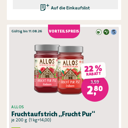
Auf die Einkaufsliste
Gültig bis 11.08.26
VORTEILSPREIS
22 %
RABATT
3,59
2,80
ALLOS
Fruchtaufstrich „Frucht Pur“
je 200 g
(
1 kg=14,00
)