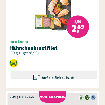
3,59
2,89
FREILÄNDER
Hähnchenbrustfilet
100 g
(
1 kg=28,90
)
Auf die Einkaufsliste
Gültig bis 11.08.26
VORTEILSPREIS