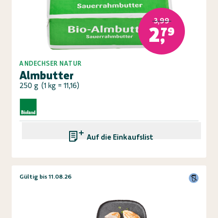
3,99
2,79
ANDECHSER NATUR
Almbutter
250 g
(
1 kg = 11,16
)
Auf die Einkaufsliste
Gültig bis 11.08.26