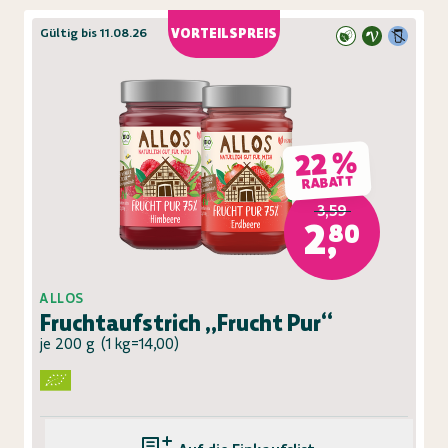
Gültig bis 11.08.26
VORTEILSPREIS
22 %
RABATT
3,59
2,80
ALLOS
Fruchtaufstrich „Frucht Pur“
je 200 g
(
1 kg=14,00
)