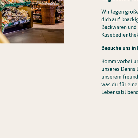
Wir legen groß
dich auf knack
Backwaren und 
Käsebedienthek
Besuche uns in
Komm vorbei und
unseres Denns B
unserem freundl
was du für ein
Lebensstil benö