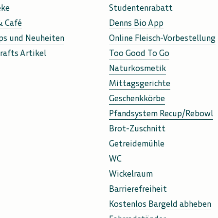
eke
Studentenrabatt
& Café
Denns Bio App
ps und Neuheiten
Online Fleisch-Vorbestellung
rafts Artikel
Too Good To Go
Naturkosmetik
Mittagsgerichte
Geschenkkörbe
Pfandsystem Recup/Rebowl
Brot-Zuschnitt
Getreidemühle
WC
Wickelraum
Barrierefreiheit
Kostenlos Bargeld abheben