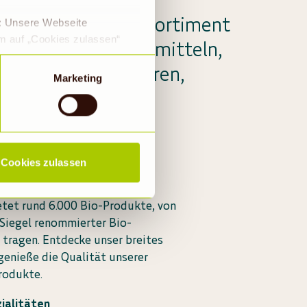
 umfassendes Bio-Sortiment
e: Unsere Webseite
em auf „Cookies zulassen“
e Auswahl an Lebensmitteln,
a DS-GVO eingewilligt, dass
ischen Drogeriewaren,
 ein Land mit einem nach
Marketing
s Risiko, dass die Daten
ke Living Crafts.
Rechtsbehelfsmöglichkeiten,
ookies abgewählt werden,
Cookies zulassen
o-Produkte
etet rund 6.000 Bio-Produkte, von
 Siegel renommierter Bio-
tragen. Entdecke unser breites
genieße die Qualität unserer
Produkte.
ialitäten