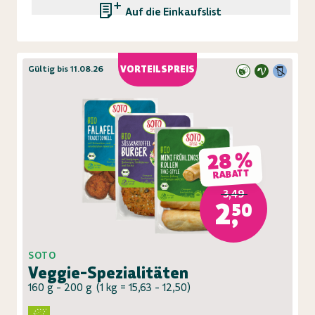
Auf die Einkaufsliste
Gültig bis 11.08.26
VORTEILSPREIS
28 %
RABATT
3,49
2,50
SOTO
Veggie-Spezialitäten
160 g - 200 g
(
1 kg = 15,63 - 12,50
)