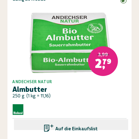
3,99
2,79
ANDECHSER NATUR
Almbutter
250 g
(
1 kg = 11,16
)
Auf die Einkaufsliste