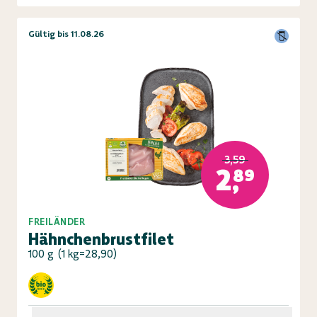
Gültig bis 11.08.26
3,59
2,89
FREILÄNDER
Hähnchenbrustfilet
100 g
(
1 kg=28,90
)