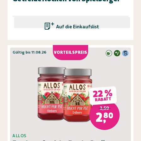
Auf die Einkaufsliste
Gültig bis 11.08.26
VORTEILSPREIS
22 %
RABATT
3,59
2,80
ALLOS