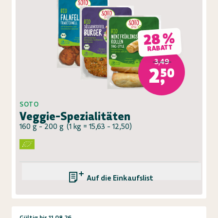
28 %
RABATT
3,49
2,50
SOTO
Veggie-Spezialitäten
160 g - 200 g
(
1 kg = 15,63 - 12,50
)
Auf die Einkaufsliste
Gültig bis 11.08.26