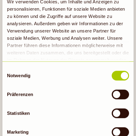
Wir verwenden Cookies, um Inhalte und Anzeigen zu
personalisieren, Funktionen für soziale Medien anbieten
zu können und die Zugriffe auf unsere Website zu
analysieren. Außerdem geben wir Informationen zu der
Verwendung unserer Website an unsere Partner für
soziale Medien, Werbung und Analysen weiter. Unsere
AKTUELLE ANGEBOTE
Partner führen diese Informationen möglicherweise mit
In deinem Denns BioMarkt Kassel gültig bis
weiteren Daten zusammen, die uns bereitgestellt oder die
11.08.2026
im Rahmen der Nutzung der Dienste gesammelt wurden.
Hinweis auf Verarbeitung der auf dieser Webseite
Einwilligungsauswahl
erhobenen Daten in den USA durch Google: Unsere
Notwendig
Gültig bis 11.08.26
Webseite verwendet Google Analytics. Nähere
Informationen hierzu findest du unter Datenschutz. Indem
Präferenzen
auf „Cookies zulassen“ geklickt bzw. statistische
Cookies erlaubt werden, wird zugleich gem. Art. 49 Abs.
1 S. 1 lit a DS-GVO eingewilligt, dass die Daten in den
Statistiken
USA verarbeitet werden. Die USA werden vom
Europäischen Gerichtshof als ein Land mit einem nach
Marketing
EU-Standards unzureichendem Datenschutzniveau