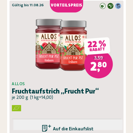
Gültig bis 11.08.26
VORTEILSPREIS
22 %
RABATT
3,59
2,80
ALLOS
Fruchtaufstrich „Frucht Pur“
je 200 g
(
1 kg=14,00
)
Auf die Einkaufsliste