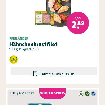
3,59
2,89
FREILÄNDER
Hähnchenbrustfilet
100 g
(
1 kg=28,90
)
Auf die Einkaufsliste
Gültig bis 11.08.26
VORTEILSPREIS