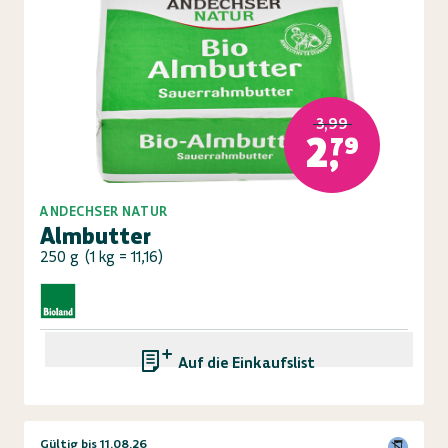
3,99
2,79
ANDECHSER NATUR
Almbutter
250 g
(
1 kg = 11,16
)
Auf die Einkaufsliste
Gültig bis 11.08.26