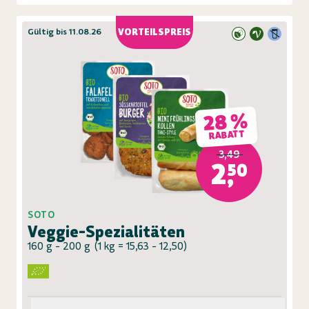
Gültig bis 11.08.26
VORTEILSPREIS
28 %
RABATT
3,49
2,50
SOTO
Veggie-Spezialitäten
160 g - 200 g
(
1 kg = 15,63 - 12,50
)