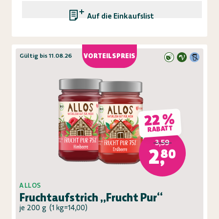
Auf die Einkaufsliste
Gültig bis 11.08.26
VORTEILSPREIS
22 %
RABATT
3,59
2,80
ALLOS
Fruchtaufstrich „Frucht Pur“
je 200 g
(
1 kg=14,00
)