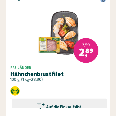
3,59
2,89
FREILÄNDER
Hähnchenbrustfilet
100 g
(
1 kg=28,90
)
Auf die Einkaufsliste