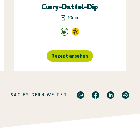
Curry-Dattel-Dip
10min
Rezept ansehen
SAG ES GERN WEITER