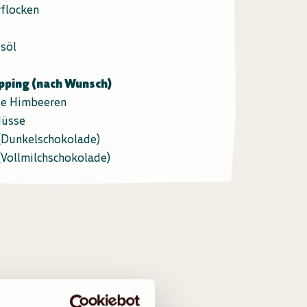
rflocken
söl
opping (nach Wunsch)
te Himbeeren
Nüsse
(Dunkelschokolade)
(Vollmilchschokolade)