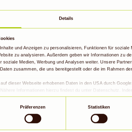
Details
Probiere auch
Cookies
nhalte und Anzeigen zu personalisieren, Funktionen für soziale
 Website zu analysieren. Außerdem geben wir Informationen zu d
r soziale Medien, Werbung und Analysen weiter. Unsere Partner
 Daten zusammen, die uns bereitgestellt oder die im Rahmen de
r auf dieser Webseite erhobenen Daten in den USA durch Googl
Nähere Informationen hierzu findest du unter Datenschutz. Ind
okies erlaubt werden, wird zugleich gem. Art. 49 Abs. 1 S. 1 lit 
eitet werden. Die USA werden vom Europäischen Gerichtshof als
Präferenzen
Statistiken
 Datenschutzniveau eingeschätzt. Es besteht insbesondere da
roll- und zu Überwachungszwecken, möglicherweise auch ohne 
No-bake Brownies
Wenn auf „Nur notwendige Cookies“ geklickt bzw. statistische C
1h 20 min