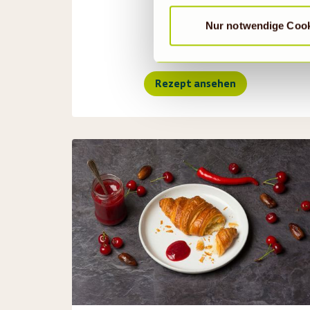
findet die vorübergehend besc
1h 30min
Nur notwendige Coo
Rezept ansehen