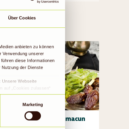
Über Cookies
 Medien anbieten zu können
er Verwendung unserer
 führen diese Informationen
r Nutzung der Dienste
e: Unsere Webseite
em auf „Cookies zulassen“
a DS-GVO eingewilligt, dass
 ein Land mit einem nach
Marketing
s Risiko, dass die Daten
Rechtsbehelfsmöglichkeiten,
Vegetarisches Lahmacun
ookies abgewählt werden,
1h 20min