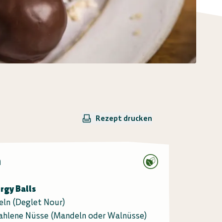
Rezept drucken
n
ergy Balls
eln (Deglet Nour)
hlene Nüsse (Mandeln oder Walnüsse)