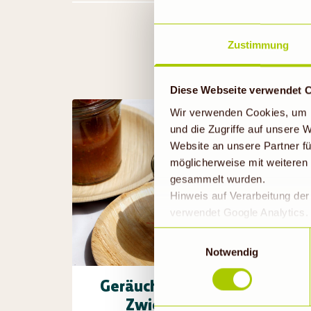
Zustimmung
Diese Webseite verwendet 
Wir verwenden Cookies, um I
und die Zugriffe auf unsere
Website an unsere Partner fü
möglicherweise mit weiteren
gesammelt wurden.
Hinweis auf Verarbeitung de
verwendet Google Analytics. 
geklickt bzw. statistische Co
Einwilligungsauswahl
die Daten in den USA verarb
Notwendig
EU-Standards unzureichendem
durch US-Behörden, zu Kont
Geräucherte Gazpacho mit
verarbeitet werden können. 
Zwiebelmarmelade