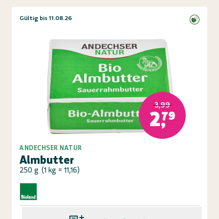
Gültig bis 11.08.26
3,99
2,79
ANDECHSER NATUR
Almbutter
250 g
(
1 kg = 11,16
)