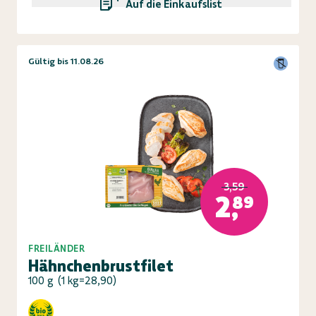
Auf die Einkaufsliste
Gültig bis 11.08.26
3,59
2,89
FREILÄNDER
Hähnchenbrustfilet
100 g
(
1 kg=28,90
)