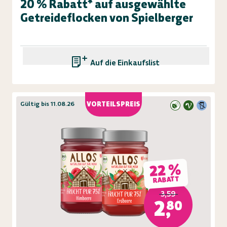
20 % Rabatt* auf ausgewählte
Getreideflocken von Spielberger
Auf die Einkaufsliste
Gültig bis 11.08.26
VORTEILSPREIS
22 %
RABATT
3,59
2,80