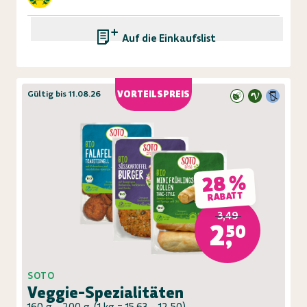
Auf die Einkaufsliste
Gültig bis 11.08.26
VORTEILSPREIS
28 %
RABATT
3,49
2,50
SOTO
Veggie-Spezialitäten
160 g - 200 g
(
1 kg = 15,63 - 12,50
)