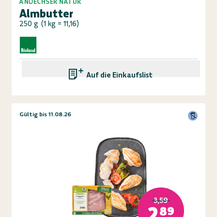
ANDECHSER NATUR
Almbutter
250 g
(
1 kg = 11,16
)
Auf die Einkaufsliste
Gültig bis 11.08.26
3,59
2,89