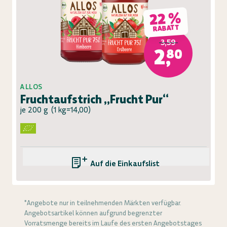
22 %
RABATT
3,59
2,80
ALLOS
Fruchtaufstrich „Frucht Pur“
je 200 g
(
1 kg=14,00
)
Auf die Einkaufsliste
*Angebote nur in teilnehmenden Märkten verfügbar.
Angebotsartikel können aufgrund begrenzter
Vorratsmenge bereits im Laufe des ersten Angebotstages