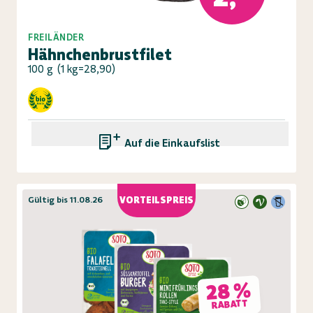
FREILÄNDER
Hähnchenbrustfilet
100 g
(
1 kg=28,90
)
Auf die Einkaufsliste
Gültig bis 11.08.26
VORTEILSPREIS
28 %
RABATT