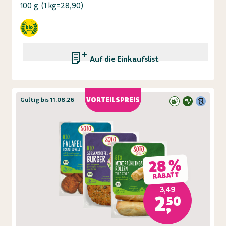
100 g
(
1 kg=28,90
)
Auf die Einkaufsliste
Gültig bis 11.08.26
VORTEILSPREIS
28 %
RABATT
3,49
2,50