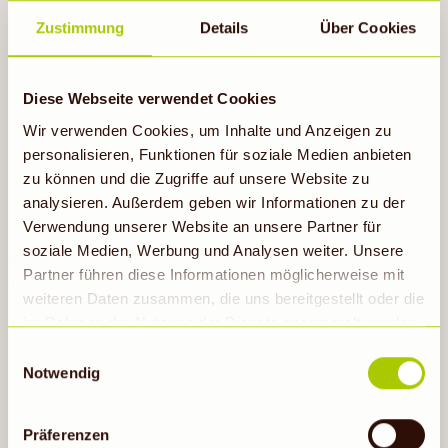
Zustimmung
Details
Über Cookies
Diese Webseite verwendet Cookies
Wir verwenden Cookies, um Inhalte und Anzeigen zu
personalisieren, Funktionen für soziale Medien anbieten
zu können und die Zugriffe auf unsere Website zu
RECUP & REBOWL
analysieren. Außerdem geben wir Informationen zu der
Verwendung unserer Website an unsere Partner für
soziale Medien, Werbung und Analysen weiter. Unsere
Partner führen diese Informationen möglicherweise mit
Erfahre mehr
weiteren Daten zusammen, die uns bereitgestellt oder die
im Rahmen der Nutzung der Dienste gesammelt wurden.
Hinweis auf Verarbeitung der auf dieser Webseite
Einwilligungsauswahl
erhobenen Daten in den USA durch Google: Unsere
Notwendig
Webseite verwendet Google Analytics. Nähere
Informationen hierzu findest du unter Datenschutz. Indem
Präferenzen
auf „Cookies zulassen“ geklickt bzw. statistische