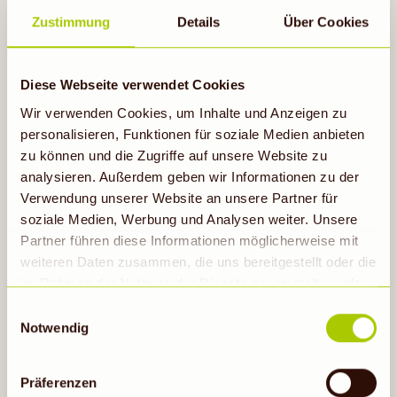
Zustimmung
Details
Über Cookies
Gegrillte Hähnchenbrust mit
Diese Webseite verwendet Cookies
Paprika-Pesto
Wir verwenden Cookies, um Inhalte und Anzeigen zu
13h
personalisieren, Funktionen für soziale Medien anbieten
zu können und die Zugriffe auf unsere Website zu
analysieren. Außerdem geben wir Informationen zu der
Verwendung unserer Website an unsere Partner für
Rezept ansehen
soziale Medien, Werbung und Analysen weiter. Unsere
Partner führen diese Informationen möglicherweise mit
weiteren Daten zusammen, die uns bereitgestellt oder die
im Rahmen der Nutzung der Dienste gesammelt wurden.
Hinweis auf Verarbeitung der auf dieser Webseite
Einwilligungsauswahl
erhobenen Daten in den USA durch Google: Unsere
Notwendig
Webseite verwendet Google Analytics. Nähere
Informationen hierzu findest du unter Datenschutz. Indem
Präferenzen
auf „Cookies zulassen“ geklickt bzw. statistische