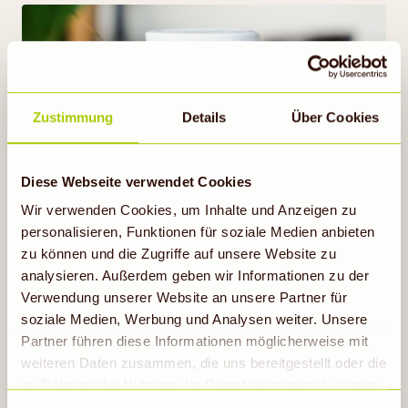
Zustimmung
Details
Über Cookies
Diese Webseite verwendet Cookies
Wir verwenden Cookies, um Inhalte und Anzeigen zu
personalisieren, Funktionen für soziale Medien anbieten
Pumpkin Spice Sirup selber
zu können und die Zugriffe auf unsere Website zu
machen
analysieren. Außerdem geben wir Informationen zu der
Verwendung unserer Website an unsere Partner für
1h 10min
soziale Medien, Werbung und Analysen weiter. Unsere
Partner führen diese Informationen möglicherweise mit
weiteren Daten zusammen, die uns bereitgestellt oder die
im Rahmen der Nutzung der Dienste gesammelt wurden.
Rezept ansehen
Hinweis auf Verarbeitung der auf dieser Webseite