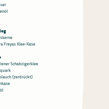
ser
venöl
lag
iskerne
ra Freyas Klee-Käse
p
lener Schabzigerklee
rquark
blauch (zerdrückt)
chkäse
öl