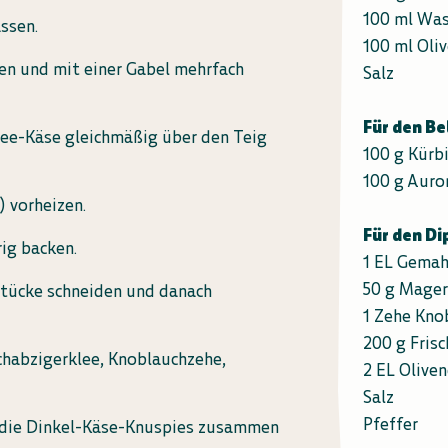
100 ml Was
ssen.
100 ml Oli
en und mit einer Gabel mehrfach
Salz
Für den Be
lee-Käse gleichmäßig über den Teig
100 g Kürb
100 g Auro
) vorheizen.
Für den Di
ig backen.
1 EL Gemah
50 g Mage
Stücke schneiden und danach
1 Zehe Kno
200 g Fris
chabzigerklee, Knoblauchzehe,
2 EL Oliven
Salz
Pfeffer
 die Dinkel-Käse-Knuspies zusammen