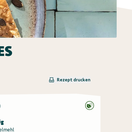
ES
Rezept drucken
n
ig
elmehl