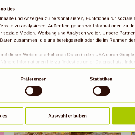
Cookies
nhalte und Anzeigen zu personalisieren, Funktionen für soziale
 Website zu analysieren. Außerdem geben wir Informationen zu d
r soziale Medien, Werbung und Analysen weiter. Unsere Partner
Süßer Fruchtstollen mit
 Daten zusammen, die uns bereitgestellt oder die im Rahmen de
Ingwer und Kakao
r auf dieser Webseite erhobenen Daten in den USA durch Googl
2h 35min
Nähere Informationen hierzu findest du unter Datenschutz. Ind
okies erlaubt werden, wird zugleich gem. Art. 49 Abs. 1 S. 1 lit 
eitet werden. Die USA werden vom Europäischen Gerichtshof als
Präferenzen
Statistiken
 Datenschutzniveau eingeschätzt. Es besteht insbesondere da
Rezept ansehen
roll- und zu Überwachungszwecken, möglicherweise auch ohne 
Wenn auf „Nur notwendige Cookies“ geklickt bzw. statistische C
hriebene Übermittlung nicht statt.
kies
Auswahl erlauben