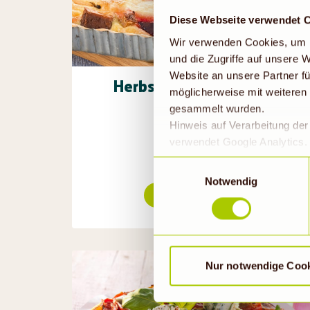
Diese Webseite verwendet 
Wir verwenden Cookies, um I
und die Zugriffe auf unsere
Website an unsere Partner fü
Herbstgemüse-Quiche
möglicherweise mit weiteren
gesammelt wurden.
1h 15min
Hinweis auf Verarbeitung de
verwendet Google Analytics. 
geklickt bzw. statistische Co
Einwilligungsauswahl
die Daten in den USA verarb
Notwendig
EU-Standards unzureichendem
Rezept ansehen
durch US-Behörden, zu Kont
verarbeitet werden können. 
findet die vorübergehend besc
Nur notwendige Coo