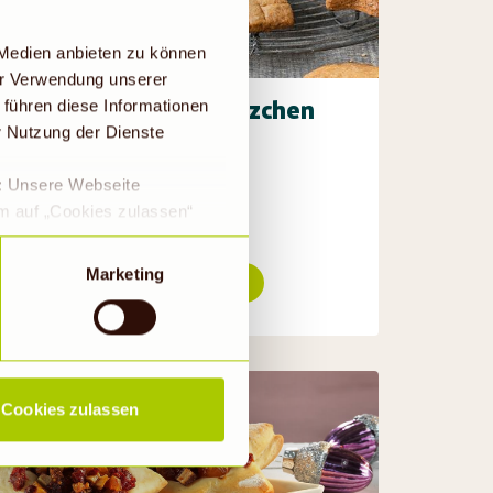
 Medien anbieten zu können
er Verwendung unserer
Spekulatius-Plätzchen
 führen diese Informationen
r Nutzung der Dienste
klassisch
10h
e: Unsere Webseite
em auf „Cookies zulassen“
a DS-GVO eingewilligt, dass
 ein Land mit einem nach
Marketing
Rezept ansehen
s Risiko, dass die Daten
Rechtsbehelfsmöglichkeiten,
ookies abgewählt werden,
Cookies zulassen