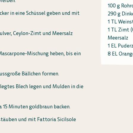
reiben.
100 g Rohr
ker in eine Schüssel geben und mit
290 g Dink
1 TL Weins
1 TL Zimt (
ulver, Ceylon-Zimt und Meersalz
Meersalz
1 EL Puder
Mascarpone-Mischung heben, bis ein
8 EL Oran
ussgroße Bällchen formen.
elegtes Blech legen und Mulden in die
a 15 Minuten goldbraun backen.
täuben und mit Fattoria Sicilsole