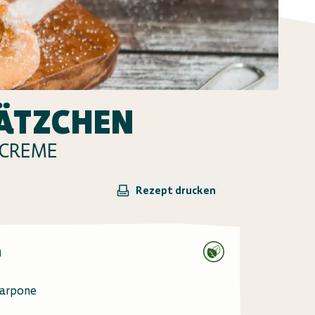
ÄTZCHEN
NCREME
Rezept drucken
n
carpone