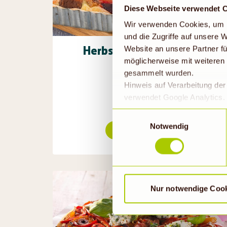
Diese Webseite verwendet 
Wir verwenden Cookies, um I
und die Zugriffe auf unsere
Herbstgemüse-Quiche
Website an unsere Partner fü
möglicherweise mit weiteren
1h 15min
gesammelt wurden.
Hinweis auf Verarbeitung de
verwendet Google Analytics. 
geklickt bzw. statistische Co
Einwilligungsauswahl
die Daten in den USA verarb
Notwendig
Rezept ansehen
EU-Standards unzureichendem
durch US-Behörden, zu Kont
verarbeitet werden können. 
findet die vorübergehend besc
Nur notwendige Coo