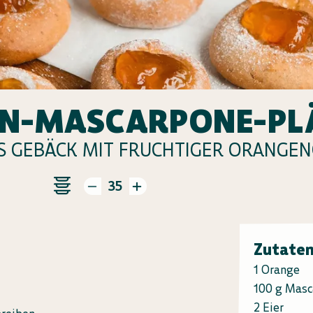
N-MASCARPONE-PL
S GEBÄCK MIT FRUCHTIGER ORANGE
35
Zutate
1 Orange
100 g Mas
2 Eier