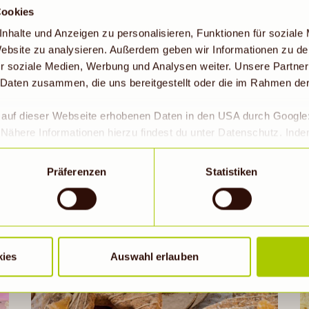
Cookies
nhalte und Anzeigen zu personalisieren, Funktionen für soziale
 Website zu analysieren. Außerdem geben wir Informationen zu d
Süßer Fruchtstollen mit
r soziale Medien, Werbung und Analysen weiter. Unsere Partner
 Daten zusammen, die uns bereitgestellt oder die im Rahmen de
Ingwer und Kakao
2h 35min
r auf dieser Webseite erhobenen Daten in den USA durch Googl
Nähere Informationen hierzu findest du unter Datenschutz. Ind
okies erlaubt werden, wird zugleich gem. Art. 49 Abs. 1 S. 1 lit 
eitet werden. Die USA werden vom Europäischen Gerichtshof als
Präferenzen
Statistiken
Rezept ansehen
 Datenschutzniveau eingeschätzt. Es besteht insbesondere da
roll- und zu Überwachungszwecken, möglicherweise auch ohne 
Wenn auf „Nur notwendige Cookies“ geklickt bzw. statistische C
hriebene Übermittlung nicht statt.
kies
Auswahl erlauben