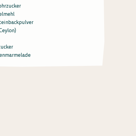
ohrzucker
elmehl
teinbackpulver
Ceylon)
zucker
genmarmelade