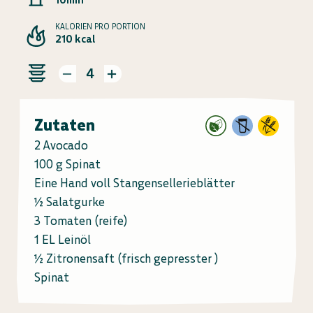
KALORIEN PRO PORTION
210 kcal
4
Zutaten
2 Avocado
100 g Spinat
Eine Hand voll Stangensellerieblätter
½ Salatgurke
3 Tomaten (reife)
1 EL Leinöl
½ Zitronensaft (frisch gepresster )
Spinat