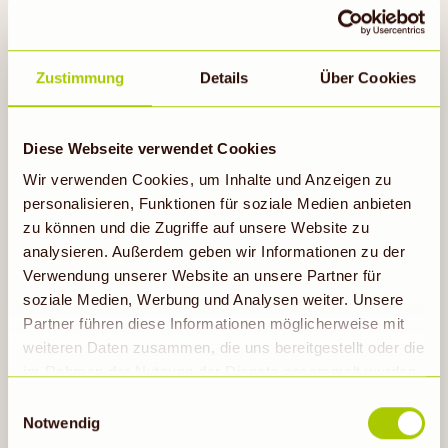
Zustimmung
Details
Über Cookies
Diese Webseite verwendet Cookies
Wir verwenden Cookies, um Inhalte und Anzeigen zu
Avocado-Schoko-Mousse mit
personalisieren, Funktionen für soziale Medien anbieten
Orangensalat
zu können und die Zugriffe auf unsere Website zu
3h 20min
analysieren. Außerdem geben wir Informationen zu der
Verwendung unserer Website an unsere Partner für
soziale Medien, Werbung und Analysen weiter. Unsere
Partner führen diese Informationen möglicherweise mit
Rezept ansehen
weiteren Daten zusammen, die uns bereitgestellt oder die
im Rahmen der Nutzung der Dienste gesammelt wurden.
Hinweis auf Verarbeitung der auf dieser Webseite
Einwilligungsauswahl
erhobenen Daten in den USA durch Google: Unsere
Notwendig
Webseite verwendet Google Analytics. Nähere