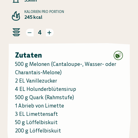
KALORIEN PRO PORTION
245 kcal
4
Zutaten
500 g Melonen (Cantaloupe-, Wasser- oder
Charantais-Melone)
2 EL Vanillezucker
4 EL Holunderblütensirup
500 g Quark (Rahmstufe)
1 Abrieb von Limette
3 EL Limettensaft
50 g Löffelbiskuit
200 g Löffelbiskuit