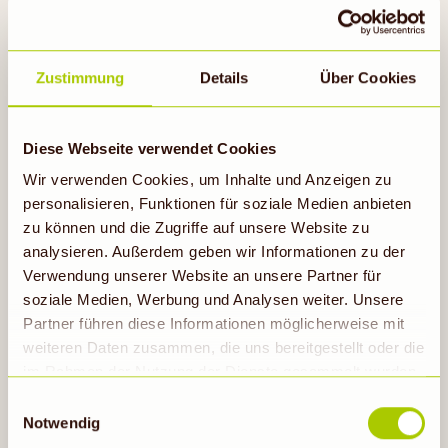
Zustimmung
Details
Über Cookies
Diese Webseite verwendet Cookies
Wir verwenden Cookies, um Inhalte und Anzeigen zu
Melonenbowle mit Prosecco und
personalisieren, Funktionen für soziale Medien anbieten
Basilikum
zu können und die Zugriffe auf unsere Website zu
12h
analysieren. Außerdem geben wir Informationen zu der
Verwendung unserer Website an unsere Partner für
soziale Medien, Werbung und Analysen weiter. Unsere
Partner führen diese Informationen möglicherweise mit
Rezept ansehen
weiteren Daten zusammen, die uns bereitgestellt oder die
im Rahmen der Nutzung der Dienste gesammelt wurden.
Hinweis auf Verarbeitung der auf dieser Webseite
Einwilligungsauswahl
erhobenen Daten in den USA durch Google: Unsere
Notwendig
Webseite verwendet Google Analytics. Nähere