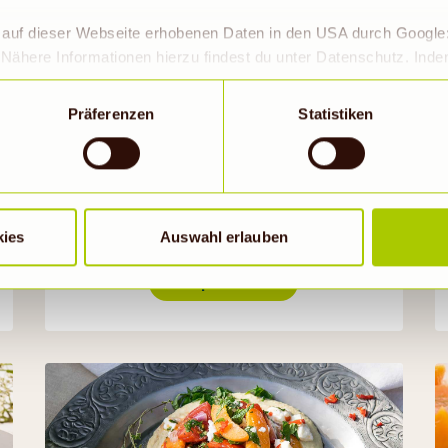
r auf dieser Webseite erhobenen Daten in den USA durch Googl
Nähere Informationen hierzu findest du unter Datenschutz. Ind
okies erlaubt werden, wird zugleich gem. Art. 49 Abs. 1 S. 1 lit 
eitet werden. Die USA werden vom Europäischen Gerichtshof als
Präferenzen
Statistiken
Lachs-Tagliatelle mit
 Datenschutzniveau eingeschätzt. Es besteht insbesondere da
Blauschimmelkäse und
roll- und zu Überwachungszwecken, möglicherweise auch ohne 
Feigen
Wenn auf „Nur notwendige Cookies“ geklickt bzw. statistische C
hriebene Übermittlung nicht statt.
30min
kies
Auswahl erlauben
Rezept ansehen