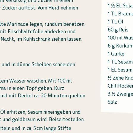
ml Reisessig und Zucker in einem
1 ½ EL Soj
der Zucker auflöst. Vom Herd nehmen
1 TL Braun
1 TL Öl
alte Marinade legen, rundum benetzen.
60 g Reis
 mit Frischhaltefolie abdecken und
100 ml Was
Nacht, im Kühlschrank ziehen lassen.
6 g Kurku
1 Gurke
1 TL Sesam
und in dünne Scheiben schneiden
1 EL Sesam
½ Zehe Kn
ltem Wasser waschen. Mit 100 ml
Chiliflocke
ma in einen Topf geben. Kurz
3 ½ Zweige
und mit Deckel ca. 20 Minuten quellen
Salz
 Öl erhitzen, Sesam hineingeben und
et und goldbraun wird. Beiseitestellen.
teln und in ca. 5 cm lange Stifte