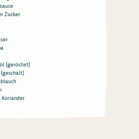
asauce
er Zucker
ser
ma
öl (geröstet)
 (geschält)
oblauch
n
 Koriander