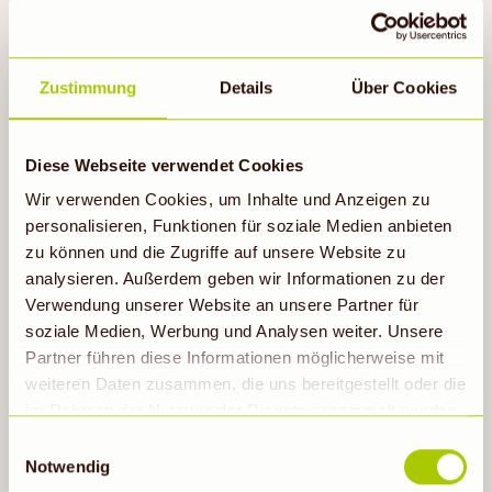
Karamellisierte Äpfel
Zustimmung
Details
Über Cookies
2h 30min
Diese Webseite verwendet Cookies
Wir verwenden Cookies, um Inhalte und Anzeigen zu
Rezept ansehen
personalisieren, Funktionen für soziale Medien anbieten
zu können und die Zugriffe auf unsere Website zu
analysieren. Außerdem geben wir Informationen zu der
Verwendung unserer Website an unsere Partner für
soziale Medien, Werbung und Analysen weiter. Unsere
Partner führen diese Informationen möglicherweise mit
weiteren Daten zusammen, die uns bereitgestellt oder die
im Rahmen der Nutzung der Dienste gesammelt wurden.
Hinweis auf Verarbeitung der auf dieser Webseite
Einwilligungsauswahl
erhobenen Daten in den USA durch Google: Unsere
Notwendig
Webseite verwendet Google Analytics. Nähere