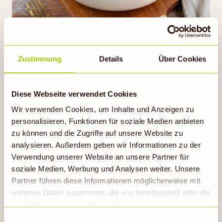
Gnocchi aus Kartoffelresten
Zustimmung
Details
Über Cookies
30min
Diese Webseite verwendet Cookies
Rezept ansehen
Wir verwenden Cookies, um Inhalte und Anzeigen zu
personalisieren, Funktionen für soziale Medien anbieten
zu können und die Zugriffe auf unsere Website zu
analysieren. Außerdem geben wir Informationen zu der
Verwendung unserer Website an unsere Partner für
soziale Medien, Werbung und Analysen weiter. Unsere
Partner führen diese Informationen möglicherweise mit
weiteren Daten zusammen, die uns bereitgestellt oder die
im Rahmen der Nutzung der Dienste gesammelt wurden.
Hinweis auf Verarbeitung der auf dieser Webseite
Einwilligungsauswahl