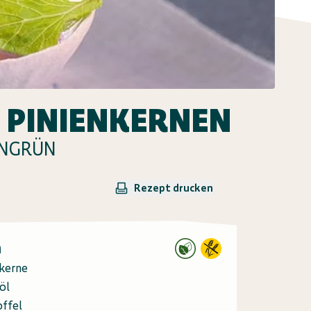
 PINIENKERNEN
ENGRÜN
Rezept drucken
n
nkerne
öl
offel