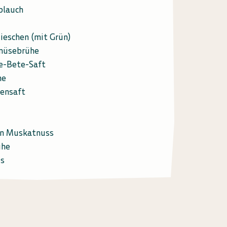
blauch
ieschen (mit Grün)
müsebrühe
e-Bete-Saft
ne
nensaft
on Muskatnuss
ühe
s