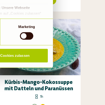
Rezept ansehen
e: Unsere Webseite
em auf „Cookies zulassen“
a DS-GVO eingewilligt, dass
 ein Land mit einem nach
Marketing
s Risiko, dass die Daten
Rechtsbehelfsmöglichkeiten,
ookies abgewählt werden,
Cookies zulassen
Kürbis-Mango-Kokossuppe
mit Datteln und Paranüssen
1h