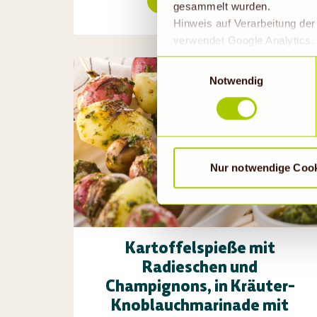
Rezept ansehen
gesammelt wurden.
Hinweis auf Verarbeitung de
verwendet Google Analytics. 
geklickt bzw. statistische Co
Einwilligungsauswahl
die Daten in den USA verarb
Notwendig
EU-Standards unzureichendem
durch US-Behörden, zu Kont
verarbeitet werden können. 
findet die vorübergehend besc
Nur notwendige Coo
Kartoffelspieße mit
Radieschen und
Champignons, in Kräuter-
Knoblauchmarinade mit