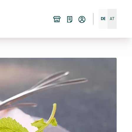
DE
AT