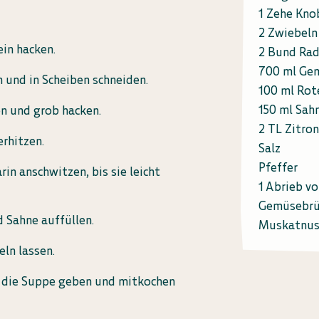
1 Zehe Kno
2 Zwiebeln
in hacken.
2 Bund Rad
700 ml Ge
 und in Scheiben schneiden.
100 ml Rot
150 ml Sah
n und grob hacken.
2 TL Zitro
erhitzen.
Salz
Pfeffer
in anschwitzen, bis sie leicht
1 Abrieb v
Gemüsebr
 Sahne auffüllen.
Muskatnus
ln lassen.
n die Suppe geben und mitkochen