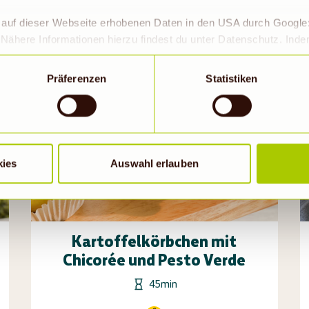
Rezept ansehen
r auf dieser Webseite erhobenen Daten in den USA durch Googl
Nähere Informationen hierzu findest du unter Datenschutz. Ind
okies erlaubt werden, wird zugleich gem. Art. 49 Abs. 1 S. 1 lit 
eitet werden. Die USA werden vom Europäischen Gerichtshof als
Präferenzen
Statistiken
 Datenschutzniveau eingeschätzt. Es besteht insbesondere da
roll- und zu Überwachungszwecken, möglicherweise auch ohne 
Wenn auf „Nur notwendige Cookies“ geklickt bzw. statistische C
hriebene Übermittlung nicht statt.
kies
Auswahl erlauben
Kartoffelkörbchen mit
Chicorée und Pesto Verde
45min